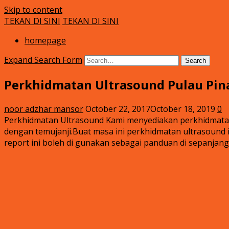
Skip to content
TEKAN DI SINI
TEKAN DI SINI
Klinik Putra
rawatan luka kencing manis
homepage
Expand Search Form
Search
Perkhidmatan Ultrasound Pulau Pin
noor adzhar mansor
October 22, 2017
October 18, 2019
0
Perkhidmatan Ultrasound Kami menyediakan perkhidmatan 
dengan temujanji.Buat masa ini perkhidmatan ultrasound i
report ini boleh di gunakan sebagai panduan di sepanjan