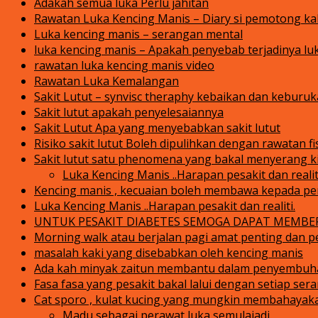
Adakah semua luka Perlu jahitan
Rawatan Luka Kencing Manis – Diary si pemotong ka
Luka kencing manis – serangan mental
luka kencing manis – Apakah penyebab terjadinya lu
rawatan luka kencing manis video
Rawatan Luka Kemalangan
Sakit Lutut – synvisc theraphy kebaikan dan keburu
Sakit lutut apakah penyelesaiannya
Sakit Lutut Apa yang menyebabkan sakit lutut
Risiko sakit lutut Boleh dipulihkan dengan rawatan f
Sakit lutut satu phenomena yang bakal menyerang ki
Luka Kencing Manis ..Harapan pesakit dan realit
Kencing manis , kecuaian boleh membawa kepada p
Luka Kencing Manis ..Harapan pesakit dan realiti.
UNTUK PESAKIT DIABETES SEMOGA DAPAT MEMBE
Morning walk atau berjalan pagi amat penting dan pe
masalah kaki yang disebabkan oleh kencing manis
Ada kah minyak zaitun membantu dalam penyembuh
Fasa fasa yang pesakit bakal lalui dengan setiap se
Cat sporo , kulat kucing yang mungkin membahayak
Madu sebagai perawat luka semulajadi.