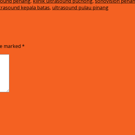
asound penang
,
klinik ultrasound puchong
,
sonovision pena
trasound kepala batas
,
ultrasound pulau pinang
are marked
*