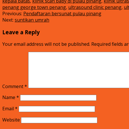
kepala batas
,
klinik scan baby di pulau pinang
,
klinik ultr
penang george town penang
,
ultrasound clinic penang
,
ul
Previous:
Pendaftaran bersunat pulau pinang
Next:
suntikan umrah
Leave a Reply
Your email address will not be published.
Required fields 
Comment
*
Name
*
Email
*
Website