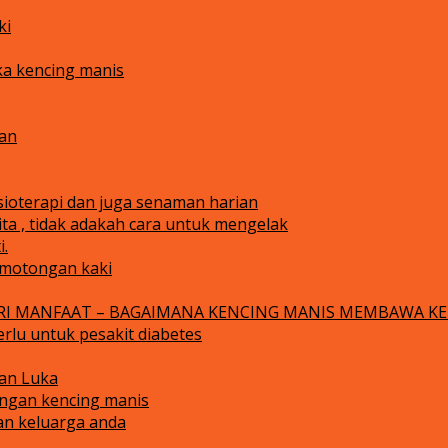
ki
ka kencing manis
kan
isioterapi dan juga senaman harian
ta , tidak adakah cara untuk mengelak
i.
emotongan kaki
RI MANFAAT – BAGAIMANA KENCING MANIS MEMBAWA K
rlu untuk pesakit diabetes
an Luka
rangan kencing manis
an keluarga anda