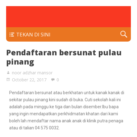
rawatan luka kencing manis
Klinik Putra
TEKAN DI SINI
Pendaftaran bersunat pulau
pinang
noor adzhar mansor
October 22, 2017
0
Pendaftaran bersunat atau berkhatan untuk kanak kanak di
sekitar pulau pinang kini sudah di buka. Cuti sekolah kali ini
adalah pada minggu ke tiga dan bulan disember.Ibu bapa
yang ingin mendapatkan perkhidmatan khatan dari kami
boleh lah mendaftar nama anak anak di klinik putra penaga
atau di talian 04 575 0032.