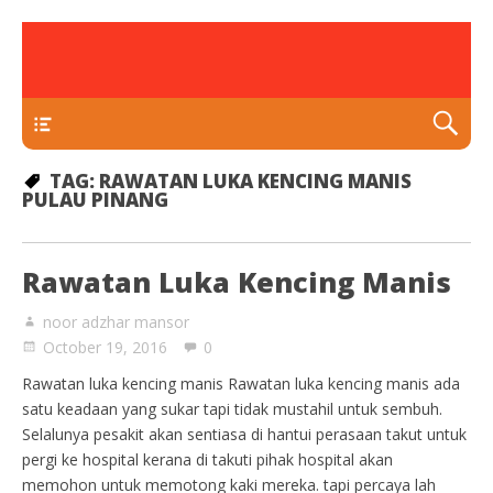
rawatan luka kencing manis
Klinik Putra
TEKAN DI SINI
TAG:
RAWATAN LUKA KENCING MANIS
PULAU PINANG
Rawatan Luka Kencing Manis
noor adzhar mansor
October 19, 2016
0
Rawatan luka kencing manis Rawatan luka kencing manis ada
satu keadaan yang sukar tapi tidak mustahil untuk sembuh.
Selalunya pesakit akan sentiasa di hantui perasaan takut untuk
pergi ke hospital kerana di takuti pihak hospital akan
memohon untuk memotong kaki mereka. tapi percaya lah