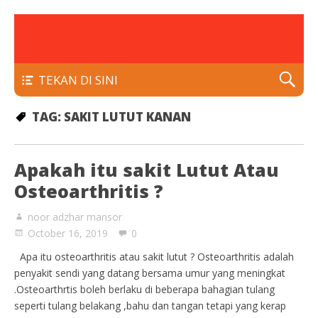
rawatan luka kencing manis
Klinik Putra
TEKAN DI SINI
TAG:
SAKIT LUTUT KANAN
Apakah itu sakit Lutut Atau
Osteoarthritis ?
noor adzhar mansor
October 16, 2019
0
Apa itu osteoarthritis atau sakit lutut ? Osteoarthritis adalah
penyakit sendi yang datang bersama umur yang meningkat
.Osteoarthrtis boleh berlaku di beberapa bahagian tulang
seperti tulang belakang ,bahu dan tangan tetapi yang kerap