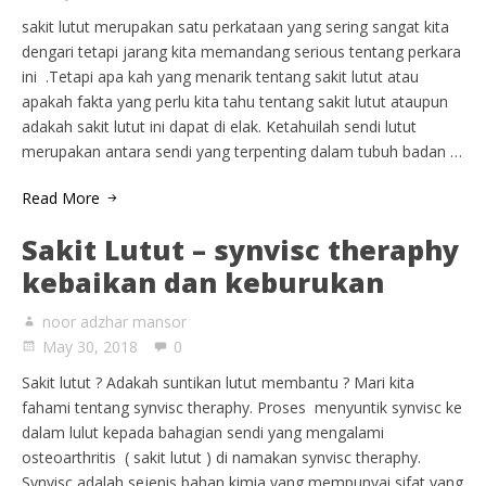
sakit lutut merupakan satu perkataan yang sering sangat kita
dengari tetapi jarang kita memandang serious tentang perkara
ini .Tetapi apa kah yang menarik tentang sakit lutut atau
apakah fakta yang perlu kita tahu tentang sakit lutut ataupun
adakah sakit lutut ini dapat di elak. Ketahuilah sendi lutut
merupakan antara sendi yang terpenting dalam tubuh badan …
Read More
Sakit Lutut – synvisc theraphy
kebaikan dan keburukan
noor adzhar mansor
May 30, 2018
0
Sakit lutut ? Adakah suntikan lutut membantu ? Mari kita
fahami tentang synvisc theraphy. Proses menyuntik synvisc ke
dalam lulut kepada bahagian sendi yang mengalami
osteoarthritis ( sakit lutut ) di namakan synvisc theraphy.
Synvisc adalah sejenis bahan kimia yang mempunyai sifat yang