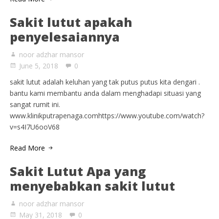
Sakit lutut apakah
penyelesaiannya
noor adzhar mansor
June 5, 2018
0
sakit lutut adalah keluhan yang tak putus putus kita dengari .
bantu kami membantu anda dalam menghadapi situasi yang
sangat rumit ini.
www.klinikputrapenaga.comhttps://www.youtube.com/watch?
v=s4I7U6ooV68
Read More
Sakit Lutut Apa yang
menyebabkan sakit lutut
noor adzhar mansor
May 31, 2018
0