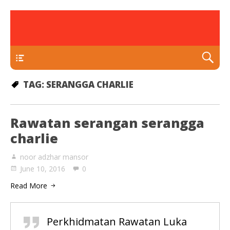
rawatan luka kencing manis
Klinik Putra
TEKAN DI SINI
TAG:
SERANGGA CHARLIE
Rawatan serangan serangga
charlie
noor adzhar mansor
June 10, 2016
0
Read More
Perkhidmatan Rawatan Luka