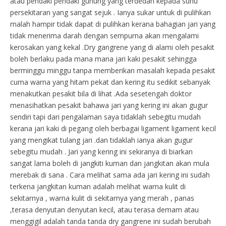
atau pendaki pendaki gunung yang terdedah kepada suhu
persekitaran yang sangat sejuk . Ianya sukar untuk di pulihkan
malah hampir tidak dapat di pulihkan kerana bahagian jari yang
tidak menerima darah dengan sempurna akan mengalami
kerosakan yang kekal .Dry gangrene yang di alami oleh pesakit
boleh berlaku pada mana mana jari kaki pesakit sehingga
berminggu minggu tanpa memberikan masalah kepada pesakit
cuma warna yang hitam pekat dan kering itu sedikit sebanyak
menakutkan pesakit bila di lihat .Ada sesetengah doktor
menasihatkan pesakit bahawa jari yang kering ini akan gugur
sendiri tapi dari pengalaman saya tidaklah sebegitu mudah
kerana jari kaki di pegang oleh berbagai ligament ligament kecil
yang mengikat tulang jari .dan tidaklah ianya akan gugur
sebegitu mudah . Jari yang kering ini sekiranya di biarkan
sangat lama boleh di jangkiti kuman dan jangkitan akan mula
merebak di sana . Cara melihat sama ada jari kering ini sudah
terkena jangkitan kuman adalah melihat warna kulit di
sekitarnya , warna kulit di sekitarnya yang merah , panas
,terasa denyutan denyutan kecil, atau terasa demam atau
menggigil adalah tanda tanda dry gangrene ini sudah berubah