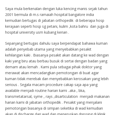
Saya mula berkenalan dengan luka kencing manis sejak tahun
2001 bermula di m.s ramaiah hospital bangalore india
kemudian bertugas di jabatan orthopedik di beberapa hosp
kerajaan seperti hosp sg petani, kulim ,kota bahru dan juga di
hospital university usm kubang kerian .
Sepanjang bertugas dahulu saya berpendapat bahawa kuman
adalah penyebab utama yang menyebabkan pesakit
kehilangan kaki . Biasanya pesakit akan datang ke wad dengan
kaki yang biru atau berbau busuk di sertai dengan badan yang
demam atau lemah . Kami pula sebagai pihak doktor yang
merawat akan mencadangkan pemotongan di buat agar
kuman tidak merebak dan menyebabkan kerosakan yang lebih
serious . Segala macam procedure cakap saja apa yang
available menjadi routine harian kami ..aka , bka,
transmetatarsal, syme , rays ,disarticulation menjadi makanan
harian kami di jabatan orthopedik . Pesakit yang menjalani
pemotongan biasanya di simpan seketika di wad kemudian
akan di discharge dari wad dan meneruskan dressing di klinik