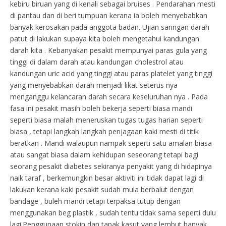
kebiru biruan yang di kenali sebagai bruises . Pendarahan mesti
di pantau dan di beri tumpuan kerana ia boleh menyebabkan
banyak kerosakan pada anggota badan. Ujian saringan darah
patut di lakukan supaya kita boleh mengetahui kandungan
darah kita . Kebanyakan pesakit mempunyai paras gula yang
tinggi di dalam darah atau kandungan cholestrol atau
kandungan uric acid yang tinggi atau paras platelet yang tinggi
yang menyebabkan darah menjadi likat seterus nya
menganggu kelancaran darah secara keseluruhan nya . Pada
fasa ini pesakit masih boleh bekerja seperti biasa mandi
seperti biasa malah meneruskan tugas tugas harian seperti
biasa , tetapi langkah langkah penjagaan kaki mesti di titik
beratkan . Mandi walaupun nampak seperti satu amalan biasa
atau sangat biasa dalam kehidupan seseorang tetapi bagi
seorang pesakit diabetes sekiranya penyakit yang di hidapinya
naik taraf , berkemungkin besar aktiviti ini tidak dapat lagi di
lakukan kerana kaki pesakit sudah mula berbalut dengan
bandage , buleh mandi tetapi terpaksa tutup dengan
menggunakan beg plastik , sudah tentu tidak sama seperti dulu
lagi.Penggunaan stokin dan tapak kasut yang lembut banyak