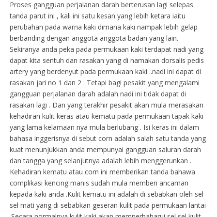
Proses gangguan perjalanan darah berterusan lagi selepas
tanda parut ini , kali ini satu kesan yang lebih ketara iaitu
perubahan pada warna kaki dimana kaki nampak lebih gelap
berbanding dengan anggota anggota badan yang lain.
Sekiranya anda peka pada permukaan kaki terdapat nadi yang
dapat kita sentuh dan rasakan yang di namakan dorsalis pedis
artery yang berdenyut pada permukaan kaki ..nadi ini dapat di
rasakan jari no 1 dan 2 . Tetapi bagi pesakit yang mengalami
gangguan perjalanan darah adalah nadi ini tidak dapat di
rasakan lagi . Dan yang terakhir pesakit akan mula merasakan
kehadiran kulit keras atau kematu pada permukaan tapak kaki
yang lama kelamaan nya mula berlubang . Isi keras ini dalam
bahasa inggerisnya di sebut corn adalah salah satu tanda yang
kuat menunjukkan anda mempunyai gangguan saluran darah
dan tangga yang selanjutnya adalah lebih menggerunkan .
Kehadiran kematu atau corn ini memberikan tanda bahawa
complikasi kencing manis sudah mula memberi ancaman
kepada kaki anda .Kulit kematu ini adalah di sebabkan oleh sel
sel mati yang di sebabkan geseran kulit pada permukaan lantai
.Secara normalnya kulit kaki akan memperbaharui sel sel kulit