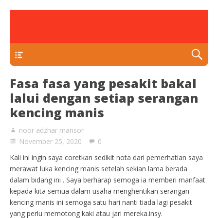
rawatan luka kencing manis
Klinik Putra
TEKAN DI SINI
Fasa fasa yang pesakit bakal
lalui dengan setiap serangan
kencing manis
noor adzhar mansor
November 25, 2020
0
Kali ini ingin saya coretkan sedikit nota dari pemerhatian saya
merawat luka kencing manis setelah sekian lama berada
dalam bidang ini . Saya berharap semoga ia memberi manfaat
kepada kita semua dalam usaha menghentikan serangan
kencing manis ini semoga satu hari nanti tiada lagi pesakit
yang perlu memotong kaki atau jari mereka.insy.