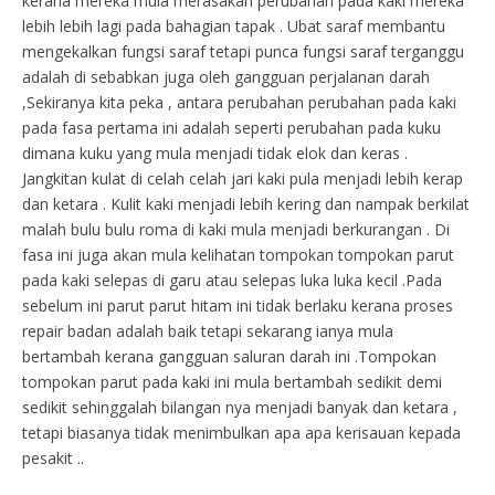
kerana mereka mula merasakan perubahan pada kaki mereka
lebih lebih lagi pada bahagian tapak . Ubat saraf membantu
mengekalkan fungsi saraf tetapi punca fungsi saraf terganggu
adalah di sebabkan juga oleh gangguan perjalanan darah
,Sekiranya kita peka , antara perubahan perubahan pada kaki
pada fasa pertama ini adalah seperti perubahan pada kuku
dimana kuku yang mula menjadi tidak elok dan keras .
Jangkitan kulat di celah celah jari kaki pula menjadi lebih kerap
dan ketara . Kulit kaki menjadi lebih kering dan nampak berkilat
malah bulu bulu roma di kaki mula menjadi berkurangan . Di
fasa ini juga akan mula kelihatan tompokan tompokan parut
pada kaki selepas di garu atau selepas luka luka kecil .Pada
sebelum ini parut parut hitam ini tidak berlaku kerana proses
repair badan adalah baik tetapi sekarang ianya mula
bertambah kerana gangguan saluran darah ini .Tompokan
tompokan parut pada kaki ini mula bertambah sedikit demi
sedikit sehinggalah bilangan nya menjadi banyak dan ketara ,
tetapi biasanya tidak menimbulkan apa apa kerisauan kepada
pesakit ..