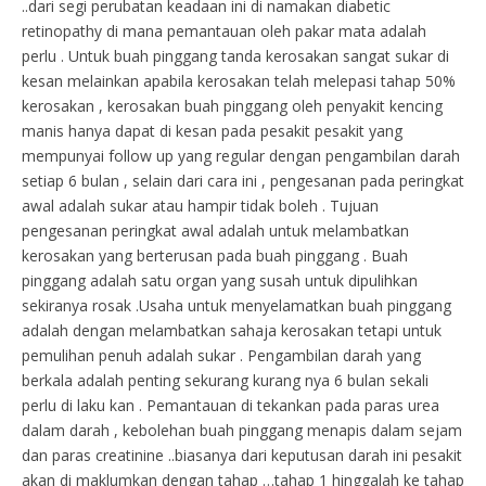
..dari segi perubatan keadaan ini di namakan diabetic
retinopathy di mana pemantauan oleh pakar mata adalah
perlu . Untuk buah pinggang tanda kerosakan sangat sukar di
kesan melainkan apabila kerosakan telah melepasi tahap 50%
kerosakan , kerosakan buah pinggang oleh penyakit kencing
manis hanya dapat di kesan pada pesakit pesakit yang
mempunyai follow up yang regular dengan pengambilan darah
setiap 6 bulan , selain dari cara ini , pengesanan pada peringkat
awal adalah sukar atau hampir tidak boleh . Tujuan
pengesanan peringkat awal adalah untuk melambatkan
kerosakan yang berterusan pada buah pinggang . Buah
pinggang adalah satu organ yang susah untuk dipulihkan
sekiranya rosak .Usaha untuk menyelamatkan buah pinggang
adalah dengan melambatkan sahaja kerosakan tetapi untuk
pemulihan penuh adalah sukar . Pengambilan darah yang
berkala adalah penting sekurang kurang nya 6 bulan sekali
perlu di laku kan . Pemantauan di tekankan pada paras urea
dalam darah , kebolehan buah pinggang menapis dalam sejam
dan paras creatinine ..biasanya dari keputusan darah ini pesakit
akan di maklumkan dengan tahap …tahap 1 hinggalah ke tahap