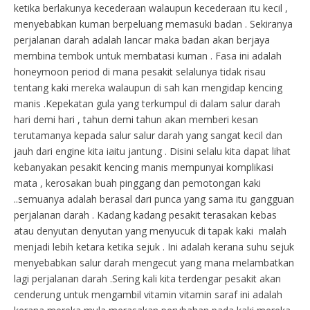
ketika berlakunya kecederaan walaupun kecederaan itu kecil ,
menyebabkan kuman berpeluang memasuki badan . Sekiranya
perjalanan darah adalah lancar maka badan akan berjaya
membina tembok untuk membatasi kuman . Fasa ini adalah
honeymoon period di mana pesakit selalunya tidak risau
tentang kaki mereka walaupun di sah kan mengidap kencing
manis .Kepekatan gula yang terkumpul di dalam salur darah
hari demi hari , tahun demi tahun akan memberi kesan
terutamanya kepada salur salur darah yang sangat kecil dan
jauh dari engine kita iaitu jantung . Disini selalu kita dapat lihat
kebanyakan pesakit kencing manis mempunyai komplikasi
mata , kerosakan buah pinggang dan pemotongan kaki
..semuanya adalah berasal dari punca yang sama itu gangguan
perjalanan darah . Kadang kadang pesakit terasakan kebas
atau denyutan denyutan yang menyucuk di tapak kaki malah
menjadi lebih ketara ketika sejuk . Ini adalah kerana suhu sejuk
menyebabkan salur darah mengecut yang mana melambatkan
lagi perjalanan darah .Sering kali kita terdengar pesakit akan
cenderung untuk mengambil vitamin vitamin saraf ini adalah