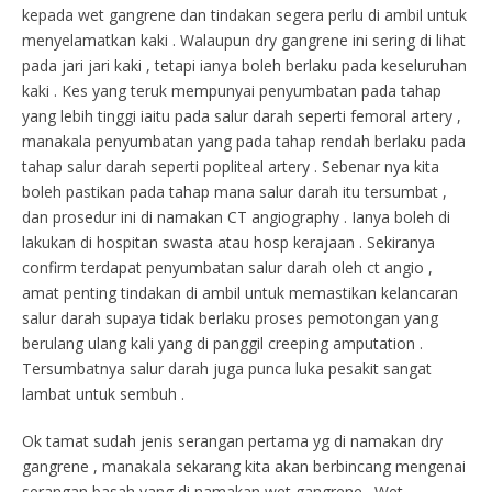
kepada wet gangrene dan tindakan segera perlu di ambil untuk
menyelamatkan kaki . Walaupun dry gangrene ini sering di lihat
pada jari jari kaki , tetapi ianya boleh berlaku pada keseluruhan
kaki . Kes yang teruk mempunyai penyumbatan pada tahap
yang lebih tinggi iaitu pada salur darah seperti femoral artery ,
manakala penyumbatan yang pada tahap rendah berlaku pada
tahap salur darah seperti popliteal artery . Sebenar nya kita
boleh pastikan pada tahap mana salur darah itu tersumbat ,
dan prosedur ini di namakan CT angiography . Ianya boleh di
lakukan di hospitan swasta atau hosp kerajaan . Sekiranya
confirm terdapat penyumbatan salur darah oleh ct angio ,
amat penting tindakan di ambil untuk memastikan kelancaran
salur darah supaya tidak berlaku proses pemotongan yang
berulang ulang kali yang di panggil creeping amputation .
Tersumbatnya salur darah juga punca luka pesakit sangat
lambat untuk sembuh .
Ok tamat sudah jenis serangan pertama yg di namakan dry
gangrene , manakala sekarang kita akan berbincang mengenai
serangan basah yang di namakan wet gangrene . Wet