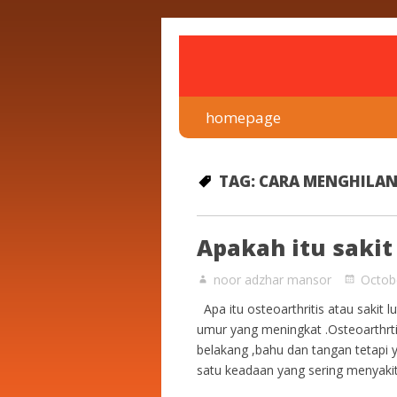
rawatan luka kencing man
Klinik Putra
homepage
TAG:
CARA MENGHILAN
Apakah itu sakit
noor adzhar mansor
Octob
Apa itu osteoarthritis atau sakit 
umur yang meningkat .Osteoarthrtis
belakang ,bahu dan tangan tetapi yan
satu keadaan yang sering menyakit