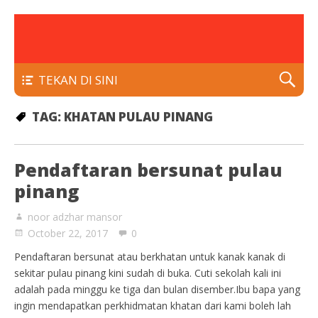
rawatan luka kencing manis
Klinik Putra
TEKAN DI SINI
TAG:
KHATAN PULAU PINANG
Pendaftaran bersunat pulau
pinang
noor adzhar mansor
October 22, 2017
0
Pendaftaran bersunat atau berkhatan untuk kanak kanak di
sekitar pulau pinang kini sudah di buka. Cuti sekolah kali ini
adalah pada minggu ke tiga dan bulan disember.Ibu bapa yang
ingin mendapatkan perkhidmatan khatan dari kami boleh lah