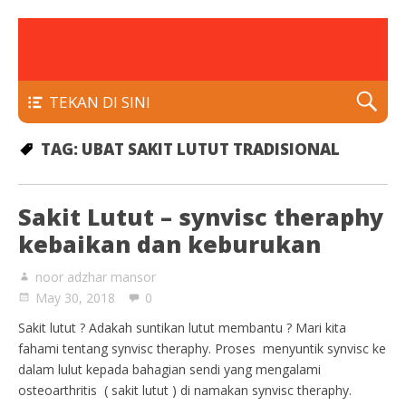
rawatan luka kencing manis
Klinik Putra
TEKAN DI SINI
TAG:
UBAT SAKIT LUTUT TRADISIONAL
Sakit Lutut – synvisc theraphy
kebaikan dan keburukan
noor adzhar mansor
May 30, 2018
0
Sakit lutut ? Adakah suntikan lutut membantu ? Mari kita
fahami tentang synvisc theraphy. Proses menyuntik synvisc ke
dalam lulut kepada bahagian sendi yang mengalami
osteoarthritis ( sakit lutut ) di namakan synvisc theraphy.