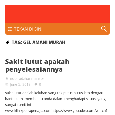
rawatan luka kencing manis
Klinik Putra
TEKAN DI SINI
TAG:
GEL AMANI MURAH
Sakit lutut apakah
penyelesaiannya
noor adzhar mansor
June 5, 2018
0
sakit lutut adalah keluhan yang tak putus putus kita dengari .
bantu kami membantu anda dalam menghadapi situasi yang
sangat rumit ini.
www.klinikputrapenaga.comhttps://www.youtube.com/watch?