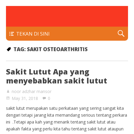
rawatan luka kencing manis
Klinik Putra
TEKAN DI SINI
TAG:
SAKIT OSTEOARTHRITIS
Sakit Lutut Apa yang
menyebabkan sakit lutut
noor adzhar mansor
May 31, 2018
0
sakit lutut merupakan satu perkataan yang sering sangat kita
dengari tetapi jarang kita memandang serious tentang perkara
ini .Tetapi apa kah yang menarik tentang sakit lutut atau
apakah fakta yang perlu kita tahu tentang sakit lutut ataupun